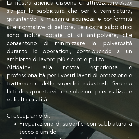
La nostra azienda dispone di attrezzature Atex
sia per la sabbiatura che per la verniciatura,
garantendo la massima sicurezza e conformità
alle normative di settore. Le nostre sabbiatrici
sono inoltre dotate di kit antipolvere, che
consentono di minimizzare la polverosità
durante le operazioni, contribuendo a un
ambiente di lavoro più sicuro e pulito.
Affidatevi alla nostra esperienza e
professionalità per i vostri lavori di protezione e
trattamento delle superfici industriali. Saremo
lieti di supportarvi con soluzioni personalizzate
e di alta qualità.
Ci occupiamo di:
Preparazione di superfici con sabbiatura a
secco e umido