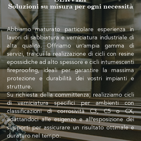
Soluzioni su misura per ogni necessità
Abbiamo maturato particolare esperienza in
lavori di sabbiatura e verniciatura industriale di
alta qualità. Offriamo un′ampia gamma di
servizi, tra cui la realizzazione di cicli con resine
epossidiche ad alto spessore e cicli intumescenti
fireproofing, ideali per garantire la massima
protezione e durabilità dei vostri impianti e
strutture.
Su richiesta della committenza, realizziamo cicli
di verniciatura specifici per ambienti con
classificazioni di corrosività C3, C5 o CX,
adattandoci alle esigenze e all′esposizione dei
supporti per assicurare un risultato ottimale e
duraturo nel tempo.